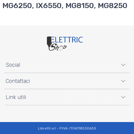
MG6250, IX6550, MG8150, MG8250
Social
Contattaci
Link utili
Libretti srl - P.IVA: IT06118530655