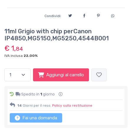
Condividi:
11ml Grigio with chip perCanon
IP4850,MG5150,MG5250,4544B001
€ 1,
84
IVA inclusa
22.00%
Aggiungi al carrello
Spedito in
1
giorno
14
Giorni per il reso.
Policy sulla restituzione
Fai una domanda