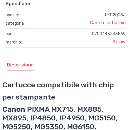
Specifiche
codice:
UKD2QOSJ
Canon serbatoio
categoria:
ean:
0700443233569
Arrow
marchio:
Descrizione
Cartucce compatibile with chip
per stampante
Canon
PIXMA MX715, MX885,
MX895, IP4850, IP4950, MG5150,
MG5250, MG5350, MG6150,