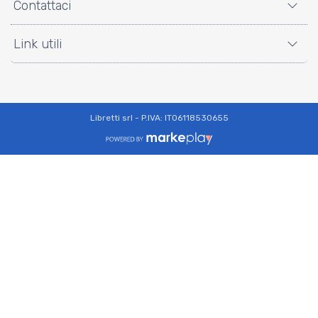
Contattaci
Link utili
Libretti srl - P.IVA: IT06118530655