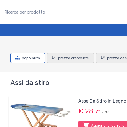
popolarità
prezzo crescente
prezzo dec
Assi da stiro
Asse Da Stiro In Legno
€ 28,
71
/ pz
Aggiungi al carrello