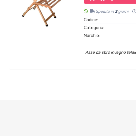
Spedito in
2
giorni
Codice:
Categoria:
Marchio:
Asse da stiro in legno telai