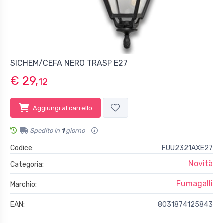
SICHEM/CEFA NERO TRASP E27
€ 29,
12
Aggiungi al carrello
Spedito in
1
giorno
Codice:
FUU2321AXE27
Novità
Categoria:
Fumagalli
Marchio:
EAN:
8031874125843