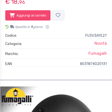
€ 18,
96
Aggiungi al carrello
Spedito in
1
giorno
Codice:
FU3V3AYE27
Novità
Categoria:
Fumagalli
Marchio:
EAN:
8031874020131