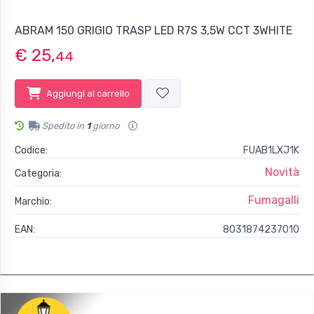
ABRAM 150 GRIGIO TRASP LED R7S 3,5W CCT 3WHITE
€ 25,
44
Aggiungi al carrello
Spedito in
1
giorno
Codice:
FUAB1LXJ1K
Novità
Categoria:
Fumagalli
Marchio:
EAN:
8031874237010