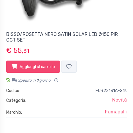
BISSO/ROSETTA NERO SATIN SOLAR LED Ø150 PIR
CCT SET
€ 55,
31
Aggiungi al carrello
Spedito in
1
giorno
Codice:
FUR22131AFS1K
Novità
Categoria:
Fumagalli
Marchio: