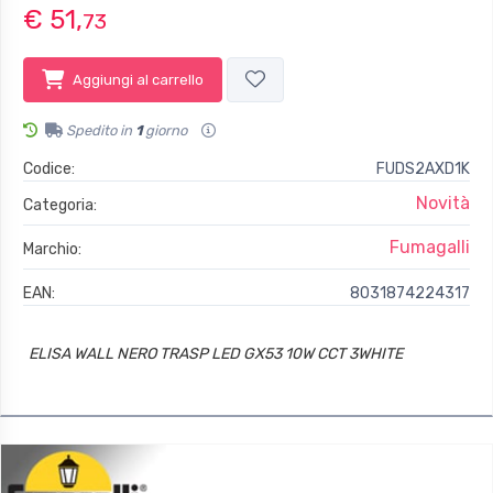
€ 51,
73
Aggiungi al carrello
Spedito in
1
giorno
Codice:
FUDS2AXD1K
Novità
Categoria:
Fumagalli
Marchio:
EAN:
8031874224317
ELISA WALL NERO TRASP LED GX53 10W CCT 3WHITE