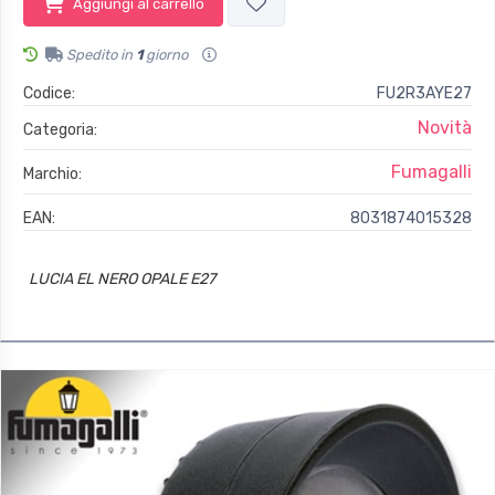
Aggiungi al carrello
Spedito in
1
giorno
Codice:
FU2R3AYE27
Novità
Categoria:
Fumagalli
Marchio:
EAN:
8031874015328
LUCIA EL NERO OPALE E27