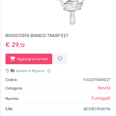
BISSO/CEFA BIANCO TRASP E27
€ 29,
12
Aggiungi al carrello
Spedito in
1
giorno
Codice:
FUU2313WXE27
Novità
Categoria:
Fumagalli
Marchio:
EAN:
8031874126116