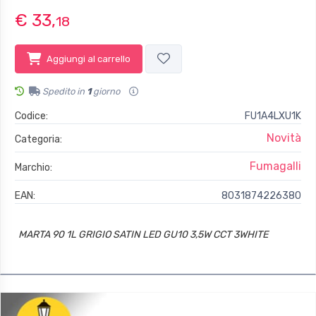
€ 33,
18
Aggiungi al carrello
Spedito in
1
giorno
Codice:
FU1A4LXU1K
Novità
Categoria:
Fumagalli
Marchio:
EAN:
8031874226380
MARTA 90 1L GRIGIO SATIN LED GU10 3,5W CCT 3WHITE