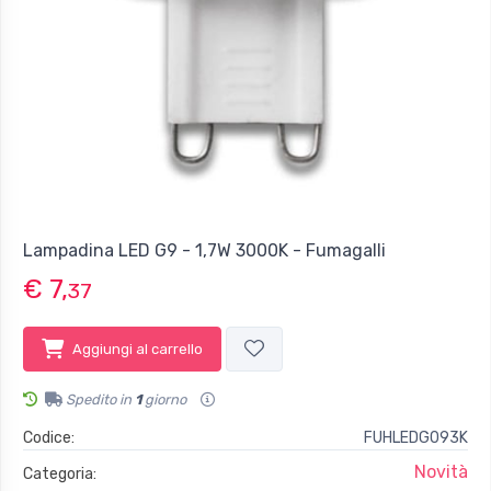
Lampadina LED G9 - 1,7W 3000K - Fumagalli
€ 7,
37
Aggiungi al carrello
Spedito in
1
giorno
Codice:
FUHLEDG093K
Novità
Categoria: