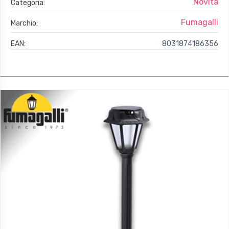
Novità
Categoria:
Fumagalli
Marchio:
EAN:
8031874186356