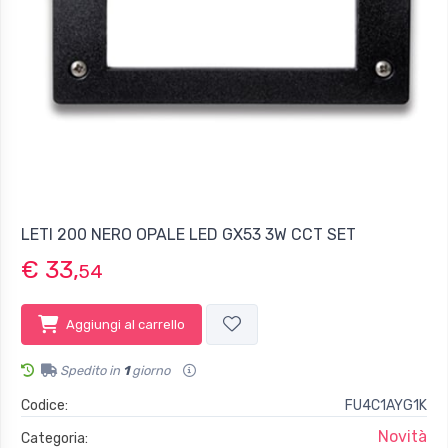
LETI 200 NERO OPALE LED GX53 3W CCT SET
€ 33,
54
Aggiungi al carrello
Spedito in
1
giorno
Codice:
FU4C1AYG1K
Novità
Categoria: