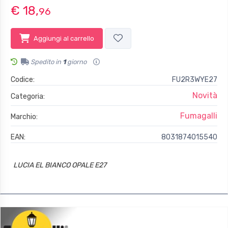
€ 18,
96
Aggiungi al carrello
Spedito in
1
giorno
Codice:
FU2R3WYE27
Novità
Categoria:
Fumagalli
Marchio:
EAN:
8031874015540
LUCIA EL BIANCO OPALE E27