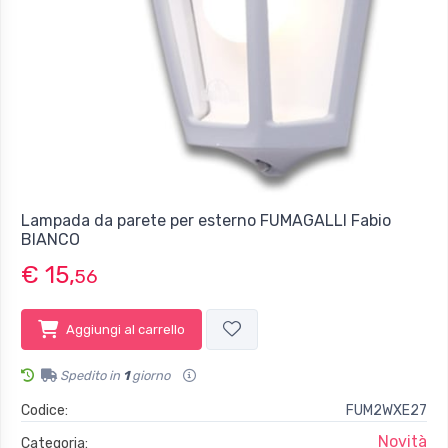
Lampada da parete per esterno FUMAGALLI Fabio
BIANCO
€ 15,
56
Aggiungi al carrello
Spedito in
1
giorno
Codice:
FUM2WXE27
Novità
Categoria: