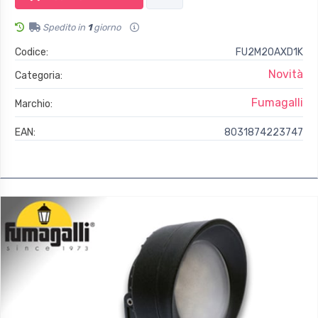
Spedito in
1
giorno
Codice:
FU2M20AXD1K
Novità
Categoria:
Fumagalli
Marchio:
EAN:
8031874223747