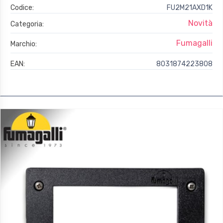
Codice:
FU2M21AXD1K
Novità
Categoria:
Fumagalli
Marchio:
EAN:
8031874223808