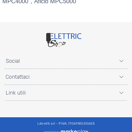
MPC4000，Aficio MPC5000
Social
Contattaci
Link utili
Libretti srl - P.IVA: IT06118530655