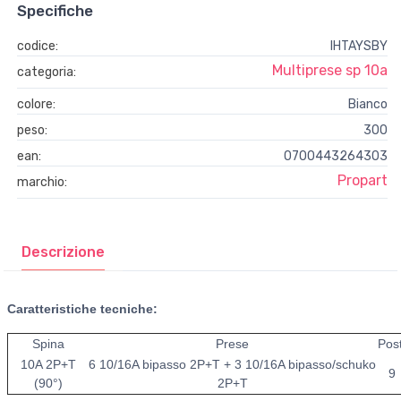
Specifiche
codice:
IHTAYSBY
Multiprese sp 10a
categoria:
colore:
Bianco
peso:
300
ean:
0700443264303
Propart
marchio:
Descrizione
Caratteristiche tecniche:
Spina
Prese
Post
10A 2P+T
6 10/16A bipasso 2P+T + 3 10/16A bipasso/schuko
9
(90°)
2P+T