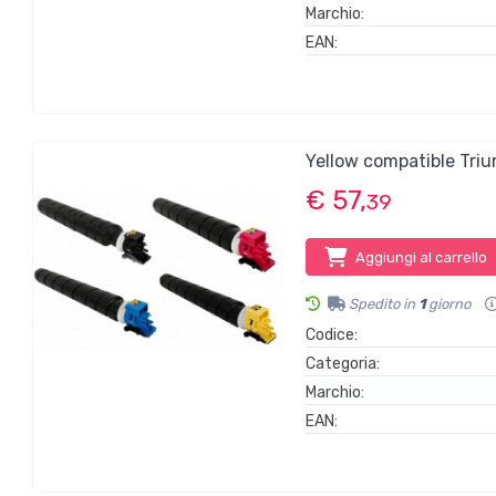
Marchio:
EAN:
Yellow compatible Tr
€ 57,
39
Aggiungi al carrello
Spedito in
1
giorno
Codice:
Categoria:
Marchio:
EAN: