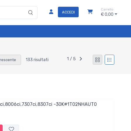
Carrello
ACCEDI
€ 0,00
1 / 5
133 risultati
rescente
ci,8006ci,7307ci,8307ci -30K#1T02NHAUT0