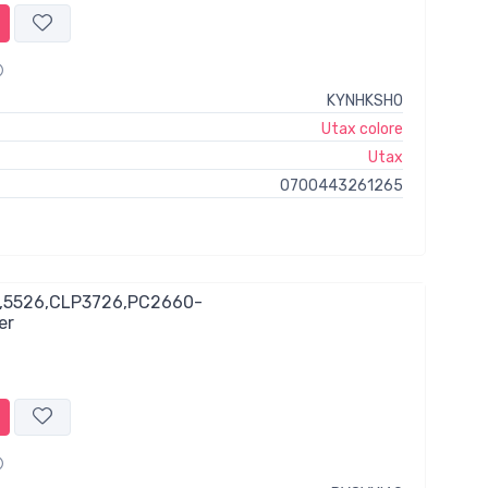
KYNHKSH0
Utax colore
Utax
0700443261265
,5526,CLP3726,PC2660-
er