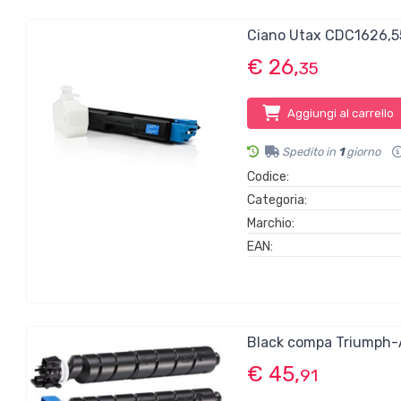
Ciano Utax CDC1626,
€ 26,
35
Aggiungi al carrello
Spedito in
1
giorno
Codice:
Categoria:
Marchio:
EAN:
Black compa Triumph
€ 45,
91