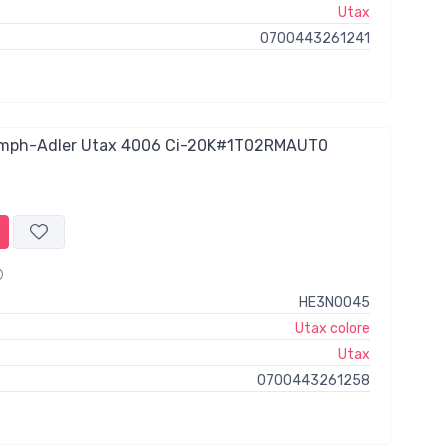
Utax
0700443261241
iumph-Adler Utax 4006 Ci-20K#1T02RMAUT0
HE3N0O45
Utax colore
Utax
0700443261258