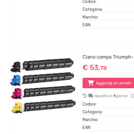
Codice:
Categoria:
Marchio:
EAN:
Ciano compa Triumph
€ 53,
78
Aggiungi al carrello
Spedito in
1
giorno
Codice:
Categoria:
Marchio:
EAN: