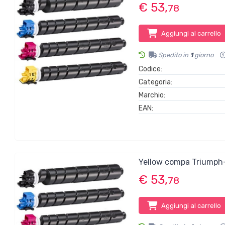
€ 53,
78
Aggiungi al carrello
Spedito in
1
giorno
Codice:
Categoria:
Marchio:
EAN:
Yellow compa Triumph
€ 53,
78
Aggiungi al carrello