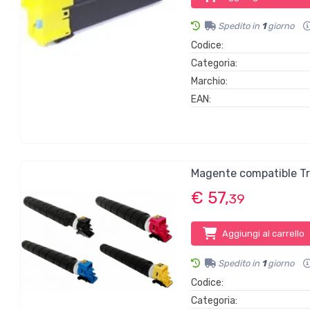
Spedito in
1
giorno
Codice:
Categoria:
Marchio:
EAN:
Magente compatible 
€ 57,
39
Aggiungi al carrello
Spedito in
1
giorno
Codice:
Categoria: