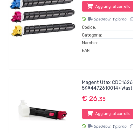
Aggiungi al carrello
Spedito in
1
giorno
Codice:
Categoria:
Marchio:
EAN:
Magent Utax CDC1626
5K#4472610014+Wast
€ 26,
35
Aggiungi al carrello
Spedito in
1
giorno