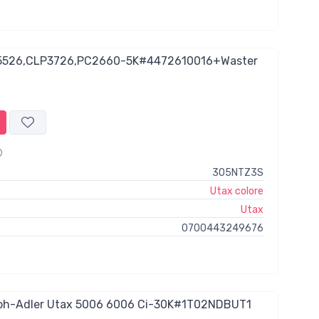
,5526,CLP3726,PC2660-5K#4472610016+Waster
3O5NTZ3S
Utax colore
Utax
0700443249676
ph-Adler Utax 5006 6006 Ci-30K#1T02NDBUT1