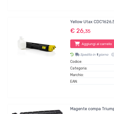
Yellow Utax CDC1626
€ 26,
35
Aggiungi al carrello
Spedito in
1
giorno
Codice:
Categoria:
Marchio:
EAN:
Magente compa Trium