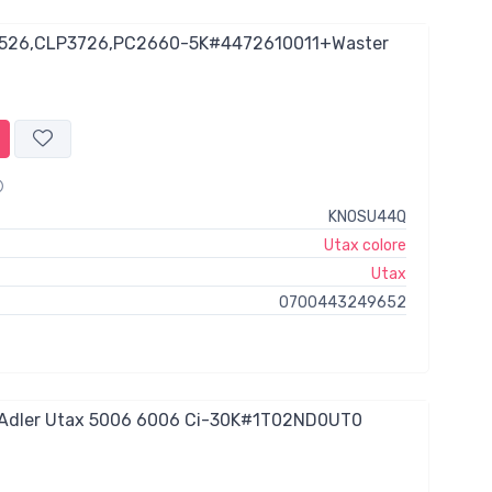
5526,CLP3726,PC2660-5K#4472610011+Waster
KNOSU44Q
Utax colore
Utax
0700443249652
-Adler Utax 5006 6006 Ci-30K#1T02ND0UT0