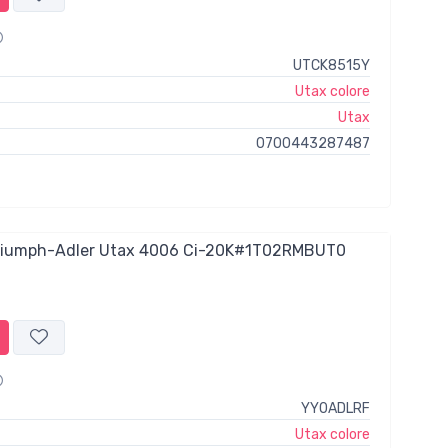
UTCK8515Y
Utax colore
Utax
0700443287487
Triumph-Adler Utax 4006 Ci-20K#1T02RMBUT0
YY0ADLRF
Utax colore