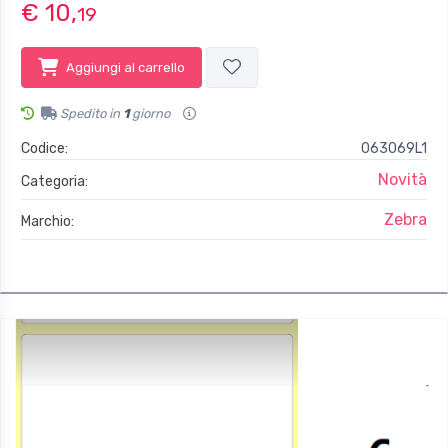
€ 10,
19
Aggiungi al carrello
Spedito in
1
giorno
Codice:
063069L1
Novità
Categoria:
Zebra
Marchio: