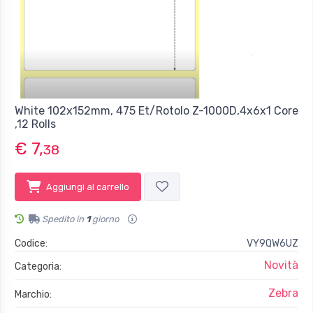
White 102x152mm, 475 Et/Rotolo Z-1000D,4x6x1 Core
,12 Rolls
€ 7,
38
Aggiungi al carrello
Spedito in
1
giorno
Codice:
VY9QW6UZ
Novità
Categoria:
Zebra
Marchio: