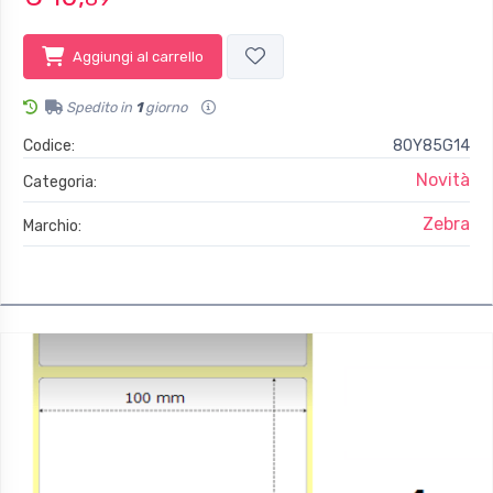
Aggiungi al carrello
Spedito in
1
giorno
Codice:
8OY85G14
Novità
Categoria:
Zebra
Marchio: