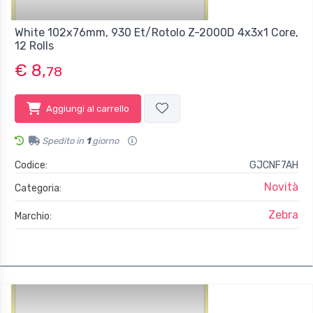
White 102x76mm, 930 Et/Rotolo Z-2000D 4x3x1 Core,
12 Rolls
€ 8,
78
Aggiungi al carrello
Spedito in
1
giorno
Codice:
GJCNF7AH
Novità
Categoria:
Zebra
Marchio: