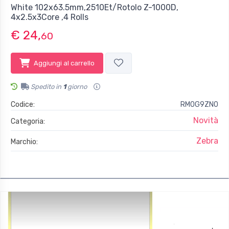
White 102x63.5mm,2510Et/Rotolo Z-1000D,
4x2.5x3Core ,4 Rolls
€ 24,
60
Aggiungi al carrello
Spedito in
1
giorno
Codice:
RM0G9ZN0
Novità
Categoria:
Zebra
Marchio: