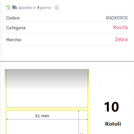
Spedito in
1
giorno
Codice:
BADX09C0
Novità
Categoria:
Zebra
Marchio: