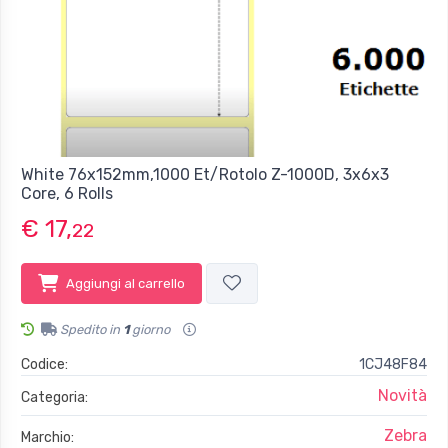
White 76x152mm,1000 Et/Rotolo Z-1000D, 3x6x3
Core, 6 Rolls
€ 17,
22
Aggiungi al carrello
Spedito in
1
giorno
Codice:
1CJ48F84
Novità
Categoria:
Zebra
Marchio: