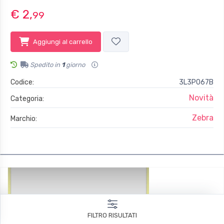
€ 2,
99
Aggiungi al carrello
Spedito in
1
giorno
Codice:
3L3P067B
Novità
Categoria:
Zebra
Marchio:
FILTRO RISULTATI